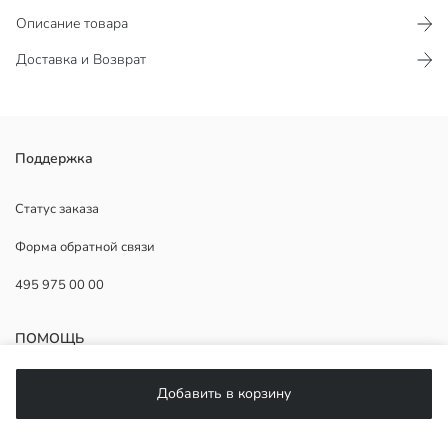
Описание товара
Доставка и Возврат
Поддержка
Основная Ткань:
Страна происхождения:
Продавец:
Статус заказа
Бренд:
Форма обратной связи
Пол:
Форма:
495 975 00 00
Толщина:
ПОМОЩЬ
ЧаВо
Добавить в корзину
Возврат
Подписывайтесь на нас