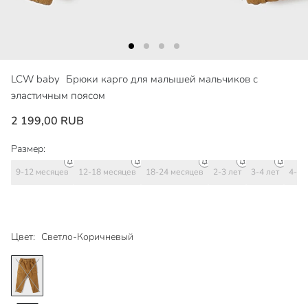
LCW baby
Брюки карго для малышей мальчиков с
эластичным поясом
2 199,00 RUB
Размер:
9-12 месяцев
12-18 месяцев
18-24 месяцев
2-3 лет
3-4 лет
4-5 
Цвет:
Светло-Коричневый