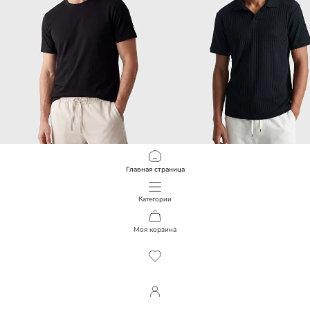
Главная страница
LCWAIKIKI Classic
LCW Vision
Слим Фит 100% Хлопок Мужская Футболка
599,00 RUB
1 599,00 RUB
Категории
Моя корзина
1
/
481