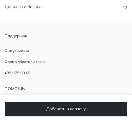
Доставка и Возврат
Футболка для мальчиков с круглым вырезом имеет многослойный
Поддержка
вид с полосатыми рукавами. На передней части изображены
надписи и принт с скейтбордом.
Статус заказа
Основная Ткань:
Форма обратной связи
Страна происхождения:
Продавец:
495 975 00 00
Бренд:
Пол:
Форма:
ПОМОЩЬ
Толщина:
ЧаВо
Добавить в корзину
Возврат
Подписывайтесь на нас