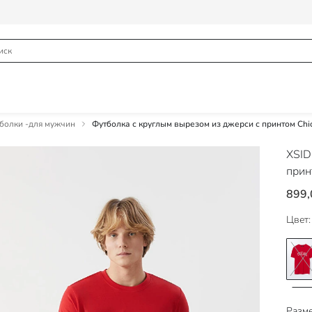
болки -для мужчин
Футболка с круглым вырезом из джерси с принтом Ch
XSI
прин
899,
Цвет:
Разме