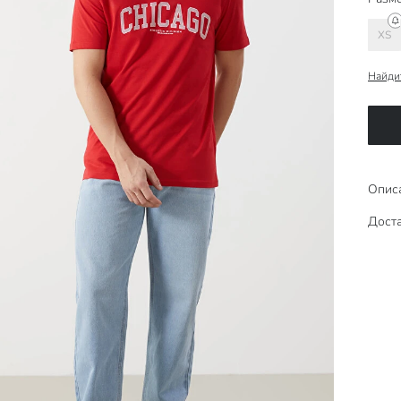
XS
Найди
Опис
Доста