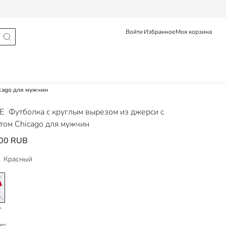
Статус заказа
Войти
Избранное
Моя корзина
icago для мужчин
DE
Футболка с круглым вырезом из джерси с
том Chicago для мужчин
00 RUB
Красный
р: