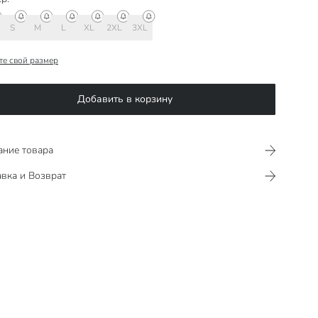
S
M
L
XL
2XL
3XL
те свой размер
Добавить в корзину
ание товара
вка и Возврат