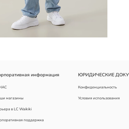
ена из джерси из 100% хлопка. На передней стороне расположен 
орпоративная информация
ЮРИДИЧЕСКИЕ ДОК
НАС
Конфиденциальность
ши магазины
Условия использования
рьера в LC Waikiki
рпоративная поддержка