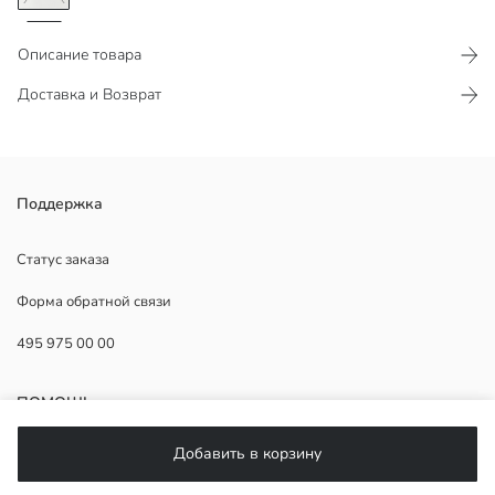
Описание товара
Доставка и Возврат
Ткань из смеси вискозы.
Поддержка
Статус заказа
Форма обратной связи
Основная Ткань:
Страна происхождения:
495 975 00 00
Продавец:
Бренд:
Пол:
ПОМОЩЬ
Форма:
Ткань:
Добавить в корзину
Толщина:
ЧаВо