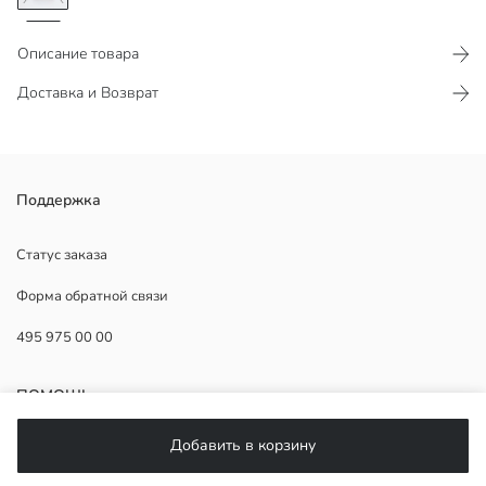
Описание товара
Доставка и Возврат
Толстовка из мягкого флиса
Поддержка
Ребристые манжеты и низ
Карманный элемент
Статус заказа
Форма обратной связи
495 975 00 00
2.Ткань:
Основная Ткань:
Подкладка Капюшона:
ПОМОЩЬ
Страна происхождения:
Продавец:
Добавить в корзину
Бренд:
ЧаВо
Пол: