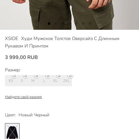
XSIDE
Худи Мужское Толстое Оверсайз С Длинным
Рукавом И Принтом
3 999,00 RUB
Размер:
XS
S
M
L
XL
2XL
Найдите свой размер
Цвет:
Новый Черный