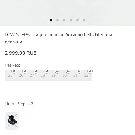
LCW STEPS
Лицензионные ботинки hello kitty для
девочки
2 999,00 RUB
Размер:
25
26
27
28
29
30
31
32
Цвет:
Черный