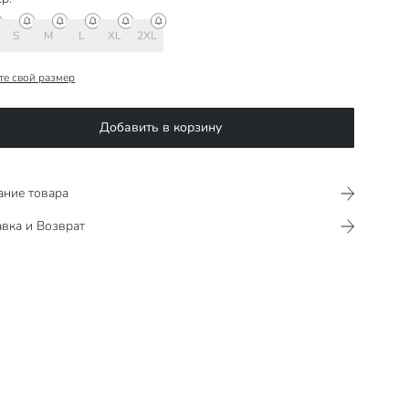
S
M
L
XL
2XL
те свой размер
Добавить в корзину
ание товара
вка и Возврат