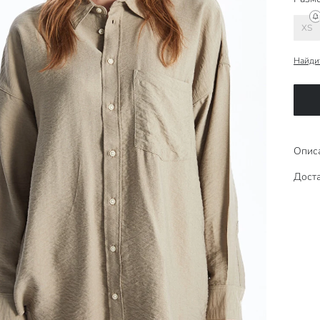
XS
Найди
Опис
Доста