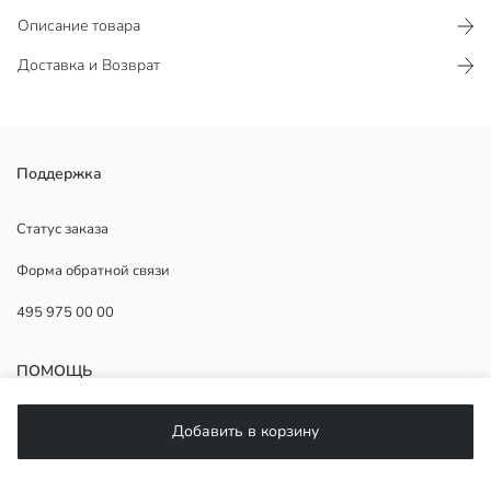
Описание товара
Доставка и Возврат
Ткань смесь хлопка
Поддержка
Фиксированный капюшон со шнуровкой
Ребристые манжеты и низ
Статус заказа
Форма обратной связи
495 975 00 00
Основная Ткань:
Страна происхождения:
Продавец:
ПОМОЩЬ
Бренд:
Пол:
Форма:
ЧаВо
Добавить в корзину
Ткань:
Возврат
Подписывайтесь на нас