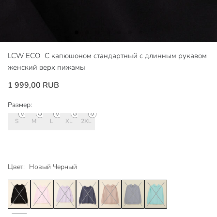
LCW ECO
С капюшоном стандартный с длинным рукавом
женский верх пижамы
1 999,00 RUB
Размер:
S
M
L
XL
2XL
Цвет:
Новый Черный