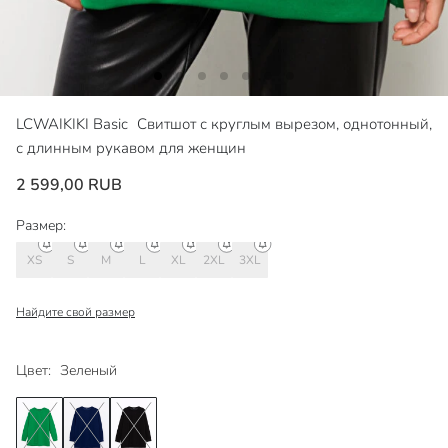
LCWAIKIKI Basic
Свитшот с круглым вырезом, однотонный,
с длинным рукавом для женщин
2 599,00 RUB
Размер:
XS
S
M
L
XL
2XL
3XL
Найдите свой размер
Цвет:
Зеленый