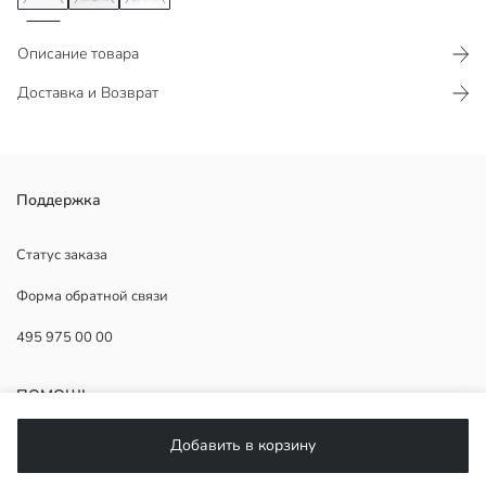
Описание товара
Доставка и Возврат
Ребристые манжеты и низ
Поддержка
Боковые детали с вырезом
Статус заказа
Форма обратной связи
Основная Ткань:
495 975 00 00
Страна происхождения:
Продавец:
Бренд:
ПОМОЩЬ
Пол:
Форма:
Добавить в корзину
Ткань:
ЧаВо
Толщина: