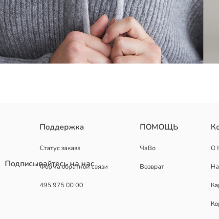
Шапка ушанка из трикотажной ткани в рубчик для Женское, имее
Поддержка
ПОМОЩЬ
К
Основная Ткань:
Страна происхождения:
Статус заказа
ЧаВо
О 
Продавец:
Подписывайтесь на нас
Форма обратной связи
Возврат
На
Бренд:
Пол:
495 975 00 00
Ка
Узор:
Ткань:
Ко