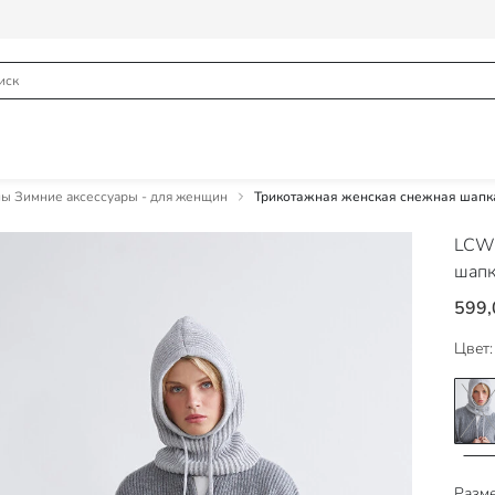
 Зимние аксессуары - для женщин
Трикотажная женская снежная шапк
LCW
шапк
599,
Цвет:
Разме