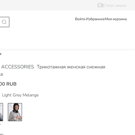
Статус заказа
Войти
Избранное
Моя корзина
а
 ACCESSORIES
Трикотажная женская снежная
а
00 RUB
Light Grey Melange
р: