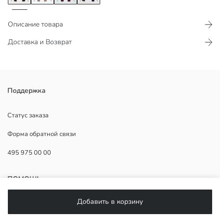
Описание товара
Доставка и Возврат
Поддержка
Основная Ткань:
Страна происхождения:
Продавец:
Статус заказа
Бренд:
Форма обратной связи
Пол:
Форма:
495 975 00 00
фасон брюк:
Длина:
Посадка:
ПОМОЩЬ
Добавить в корзину
ЧаВо