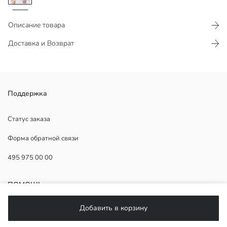
Описание товара
Доставка и Возврат
Жатая ткань
Поддержка
Кисточка
Можно использовать во время и после беременности
Статус заказа
Форма обратной связи
495 975 00 00
Вышивка:
Основная Ткань:
Страна происхождения:
ПОМОЩЬ
Продавец:
Бренд:
Добавить в корзину
Пол:
ЧаВо
Форма: