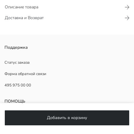
Описание товара
Доставка и Возврат
Поддержка
Основная Ткань:
Страна происхождения:
Продавец:
Статус заказа
Бренд:
Форма обратной связи
Пол:
Форма:
495 975 00 00
Ткань:
Посадка:
фасон брюк:
ПОМОЩЬ
Толщина:
ЧаВо
Добавить в корзину
Возврат
Подписывайтесь на нас