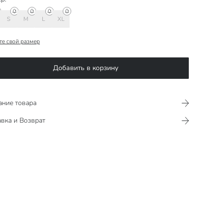
S
M
L
XL
те свой размер
Добавить в корзину
ание товара
вка и Возврат