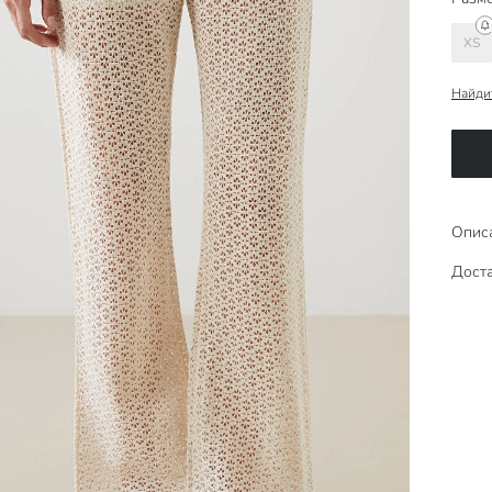
XS
Найди
Опис
Доста