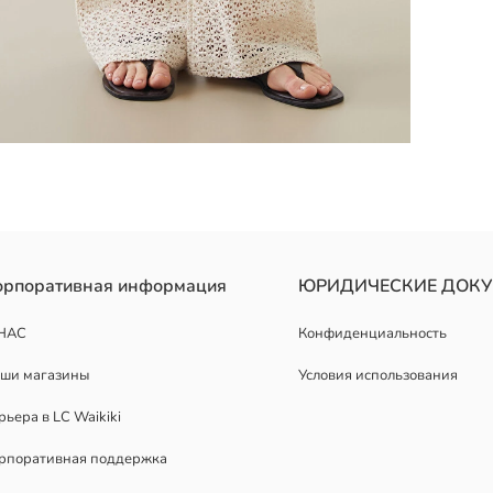
хлопка, с облегающим кроем, эластичным поясом и расклешённым
орпоративная информация
ЮРИДИЧЕСКИЕ ДОК
НАС
Конфиденциальность
ши магазины
Условия использования
рьера в LC Waikiki
рпоративная поддержка