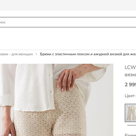
юки - для женщин
Брюки с эластичным поясом и ажурной вязкой для ж
LCW 
вязк
2 99
Цвет:
Разме