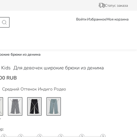
Статус заказа
Войти
Избранное
Моя корзина
рокие брюки из денима
 Kids
Для девочек широкие брюки из денима
00 RUB
Средний Оттенок Индиго Родео
р: