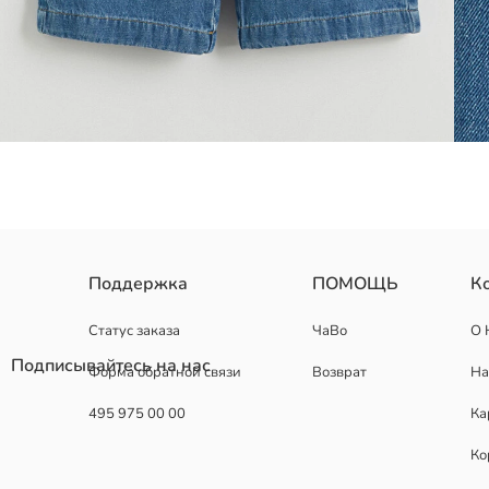
Сшитые из хлопкового денима, эти широкие джинсы для девочек
Поддержка
ПОМОЩЬ
К
Основная Ткань:
Страна происхождения:
Статус заказа
ЧаВо
О 
Продавец:
Подписывайтесь на нас
Форма обратной связи
Возврат
На
Бренд:
Пол:
495 975 00 00
Ка
Форма:
Ткань:
Ко
Посадка:
фасон брюк: