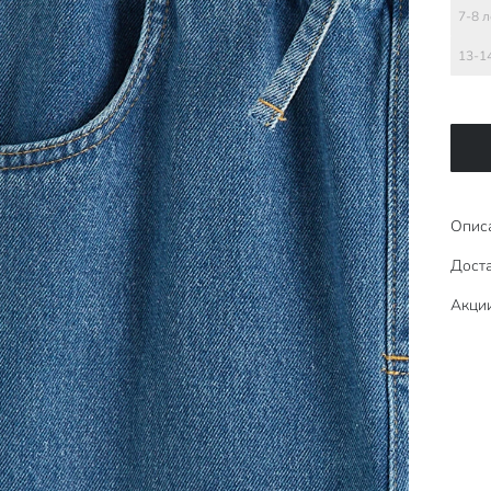
7-8 л
13-1
Опис
Доста
Акци