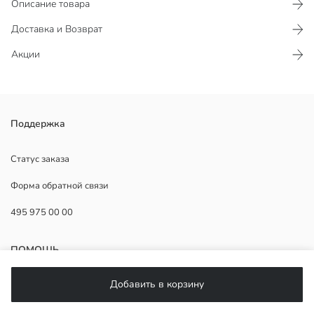
Описание товара
Доставка и Возврат
Акции
Спортивные джоггеры для мальчиков из ткани пике. Пояс
Поддержка
регулируется шнурком и выполнен на резинке, есть карманы,
манжеты выполнены в рубчик.
Статус заказа
Основная Ткань:
Форма обратной связи
Страна происхождения:
Продавец:
495 975 00 00
Бренд:
Пол:
Форма:
ПОМОЩЬ
Ткань:
Посадка:
Добавить в корзину
Толщина:
ЧаВо
Возврат