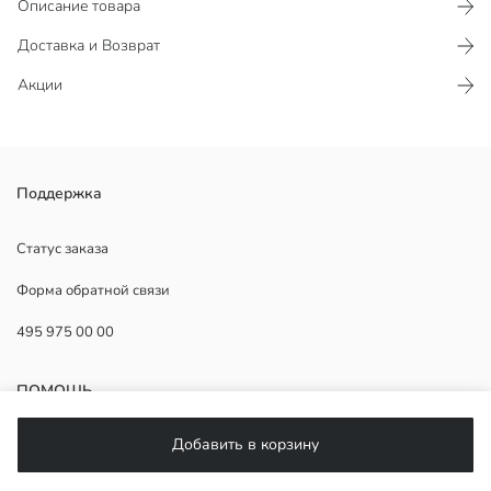
Описание товара
Доставка и Возврат
Акции
Джинсовая куртка для девочек выделяется своим дизайном с
Поддержка
воротником и застежкой на пуговицы. Манжеты и нижний край
выполнены на резинке.
Статус заказа
Основная Ткань:
Форма обратной связи
Страна происхождения:
Продавец:
495 975 00 00
Бренд:
Пол:
Форма:
ПОМОЩЬ
Ткань:
Толщина:
Добавить в корзину
Посадка:
ЧаВо
Возврат