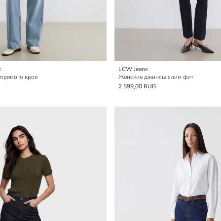
c
LCW Jeans
прямого кроя
Женские джинсы слим фит
2 599,00 RUB