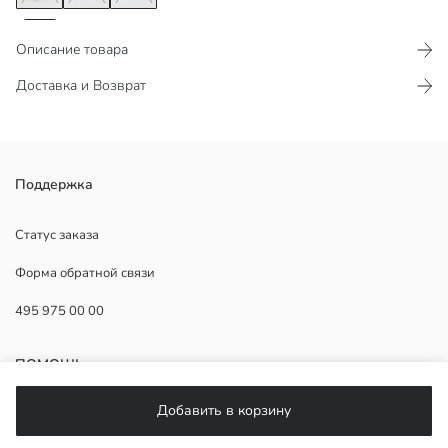
Описание товара
Доставка и Возврат
Поддержка
Статус заказа
Основная Ткань:
Форма обратной связи
Страна происхождения:
Продавец:
495 975 00 00
Бренд:
Пол:
Форма:
ПОМОЩЬ
Ткань:
Толщина:
Добавить в корзину
ЧаВо