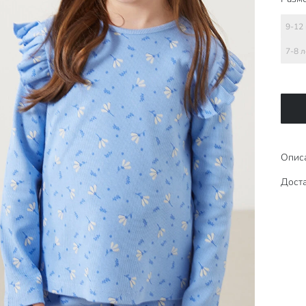
9-12
7-8 л
Опис
Доста