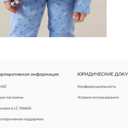
остоит из топа с круглым вырезом и длинными рукавами с оборкам
орпоративная информация
ЮРИДИЧЕСКИЕ ДОК
НАС
Конфиденциальность
ши магазины
Условия использования
рьера в LC Waikiki
рпоративная поддержка