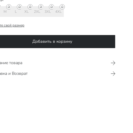
M
L
XL
2XL
3XL
4XL
те свой размер
Добавить в корзину
ание товара
вка и Возврат