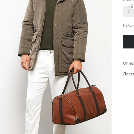
S
Найди
Опис
Доста