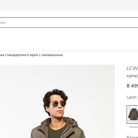
ка стандартного кроя с капюшоном
LCWA
кап
8 49
Цвет:
Разме