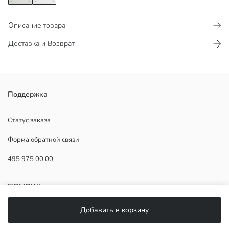
Описание товара
Доставка и Возврат
Мужской трикотажный свитер, разработанный с воротником-поло
Поддержка
и короткими рукавами, имеет полосатый узор.
Статус заказа
Форма обратной связи
Основная Ткань:
495 975 00 00
Страна происхождения:
Продавец:
Бренд:
ПОМОЩЬ
Пол:
Форма:
Добавить в корзину
Ткань:
ЧаВо
Толщина: