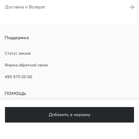
Доставка и Возврат
Поддержка
Основная Ткань:
Страна происхождения:
Продавец:
Статус заказа
Бренд:
Форма обратной связи
Пол:
Форма:
495 975 00 00
Ткань:
Толщина:
Посадка:
ПОМОЩЬ
фасон брюк:
ЧаВо
Добавить в корзину
Возврат
Подписывайтесь на нас