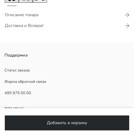
Описание товара
Доставка и Возврат
Двусторонний карман
Поддержка
Толстовка из мягкого флиса
Статус заказа
Форма обратной связи
Основная Ткань:
495 975 00 00
Страна происхождения:
Продавец:
Бренд:
ПОМОЩЬ
Пол:
Форма:
Добавить в корзину
Ткань:
ЧаВо
Толщина: