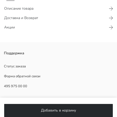
Описание товара
Доставка и Возврат
Акции
Мужской пиджак с фиксированным капюшоном и длинными
Поддержка
рукавами, на молнии и с карманами на молнии. Изготовлен из
тонкой ткани.
Статус заказа
Форма обратной связи
495 975 00 00
1.Подкладка:
Основная Ткань:
Страна происхождения:
ПОМОЩЬ
Продавец:
Бренд:
Добавить в корзину
Пол:
ЧаВо