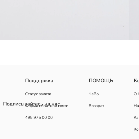
Легкая стелька
Поддержка
ПОМОЩЬ
К
Страна происхождения:
Продавец:
Статус заказа
ЧаВо
О 
Бренд:
Подписывайтесь на нас
Форма обратной связи
Возврат
На
Пол:
495 975 00 00
Ка
Ко