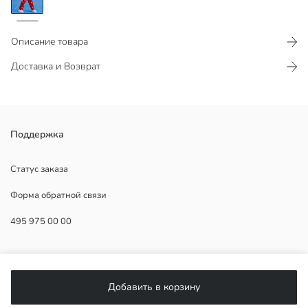
Описание товара
Доставка и Возврат
Эластичный пояс на талии и щиколотках
Поддержка
Основная Ткань Пижамный Верх:
Основная Ткань Пижамный Низ:
Статус заказа
Страна происхождения:
Форма обратной связи
Продавец:
Бренд:
495 975 00 00
Пол:
Ткань:
Толщина:
ПОМОЩЬ
Состав комплекта:
Добавить в корзину
ЧаВо