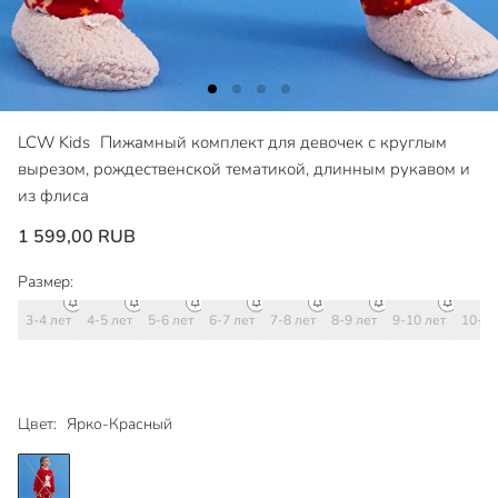
LCW Kids
Пижамный комплект для девочек с круглым
вырезом, рождественской тематикой, длинным рукавом и
из флиса
1 599,00 RUB
Размер:
3-4 лет
4-5 лет
5-6 лет
6-7 лет
7-8 лет
8-9 лет
9-10 лет
10-11
Цвет:
Ярко-Красный