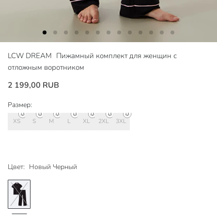
LCW DREAM
Пижамный комплект для женщин с
отложным воротником
2 199,00 RUB
Размер:
XS
S
M
L
XL
2XL
3XL
Цвет:
Новый Черный