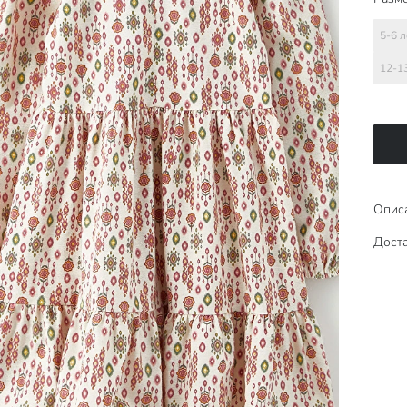
5-6 л
12-1
Опис
Доста