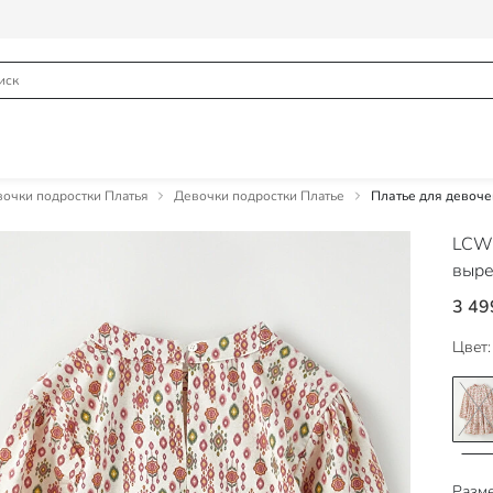
очки подростки Платья
Девочки подростки Платье
Платье для девоче
LCW
выре
3 49
Цвет:
Разме