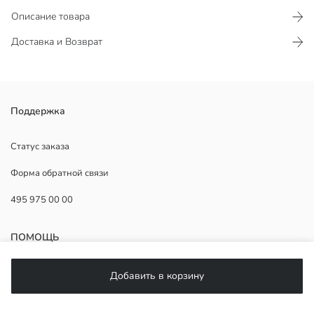
Описание товара
Доставка и Возврат
Поддержка
Основная Ткань:
Страна происхождения:
Продавец:
Статус заказа
Бренд:
Форма обратной связи
Пол:
Форма:
495 975 00 00
ПОМОЩЬ
ЧаВо
Добавить в корзину
Возврат
Подписывайтесь на нас