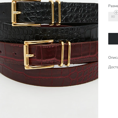
Разме
80
Опис
Доста