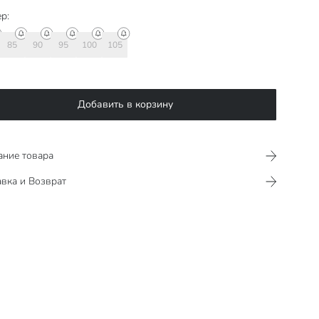
р:
85
90
95
100
105
Добавить в корзину
ание товара
вка и Возврат