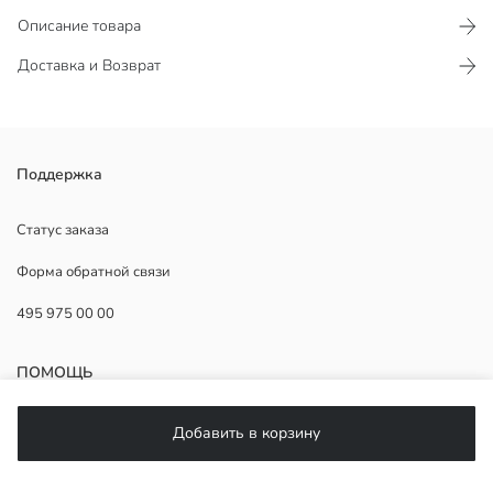
Описание товара
Доставка и Возврат
Поддержка
Основная Ткань:
Страна происхождения:
Статус заказа
Продавец:
Форма обратной связи
Бренд:
Пол:
495 975 00 00
Ткань:
Узор:
Размер продукта:
ПОМОЩЬ
Коллекция:
ЧаВо
Добавить в корзину
Возврат
Подписывайтесь на нас