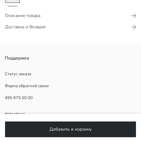
Описание товара
Доставка и Возврат
Поддержка
Статус заказа
Основная Ткань:
Форма обратной связи
Страна происхождения:
Продавец:
495 975 00 00
Бренд:
Пол:
Форма:
ПОМОЩЬ
Ткань:
Толщина:
Добавить в корзину
Длина:
ЧаВо