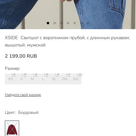
XSIDE
Свитшот с воротником-трубой, с длинным рукавом,
вышитый, мужской
2 199,00 RUB
Размер:
XS
S
M
L
XL
2XL
3XL
Найдите свой размер
Цвет:
Бордовый