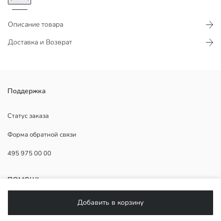
Описание товара
Доставка и Возврат
Поддержка
Статус заказа
Основная Ткань:
Форма обратной связи
Страна происхождения:
Продавец:
495 975 00 00
Бренд:
Пол:
Форма:
ПОМОЩЬ
Ткань:
Толщина:
Добавить в корзину
ЧаВо