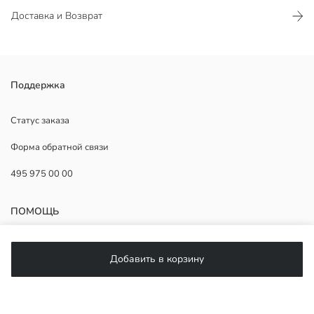
Доставка и Возврат
Легкая стелька
Поддержка
Страна происхождения:
Продавец:
Статус заказа
Бренд:
Форма обратной связи
Пол:
Узор:
495 975 00 00
Вид носка обуви:
Форма:
Высота каблука:
ПОМОЩЬ
ЧаВо
Добавить в корзину
Возврат
Подписывайтесь на нас