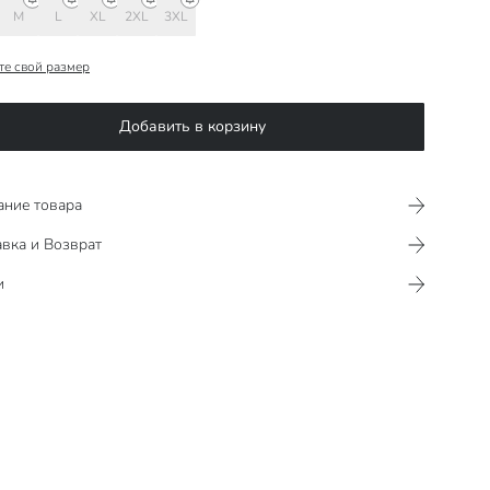
M
L
XL
2XL
3XL
те свой размер
Добавить в корзину
ание товара
вка и Возврат
и