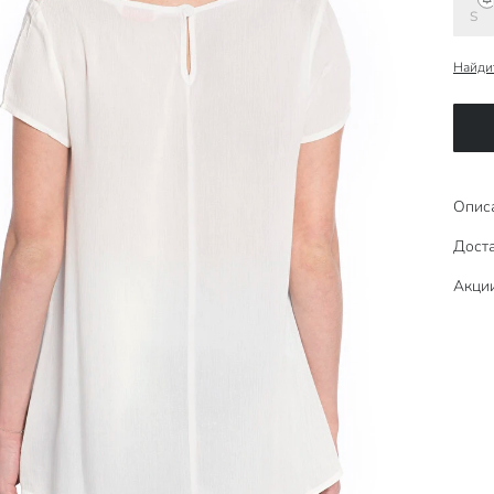
S
Найди
Опис
Доста
Акци