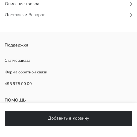
Описание товара
Доставка и Возврат
Женский свитшот с круглым вырезом и длинным рукавом,
Поддержка
выполнен из ткани 3 нити и с принтом спереди.
Статус заказа
Форма обратной связи
Основная Ткань:
495 975 00 00
Страна происхождения:
Продавец:
Бренд:
ПОМОЩЬ
Пол:
Форма:
Ткань:
ЧаВо
Добавить в корзину
Толщина:
Возврат
Подписывайтесь на нас