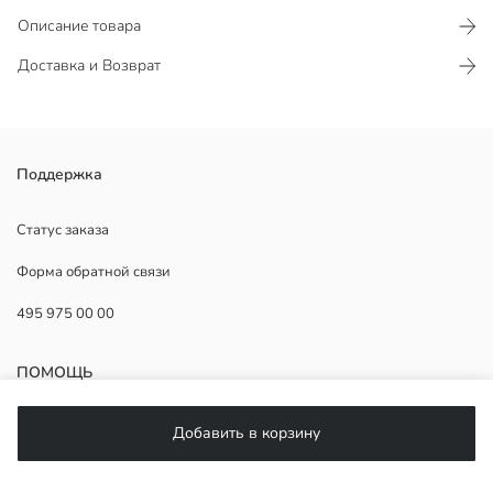
Описание товара
Доставка и Возврат
Поддержка
Статус заказа
Основная Ткань:
Форма обратной связи
Страна происхождения:
Продавец:
495 975 00 00
Бренд:
Пол:
Форма:
ПОМОЩЬ
ЧаВо
Добавить в корзину
Возврат
Подписывайтесь на нас