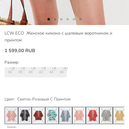
LCW ECO
Женское кимоно с шалевым воротником и
принтом
1 599,00 RUB
Размер:
36
38
40
42
44
46
Цвет:
Светло-Розовый С Принтом