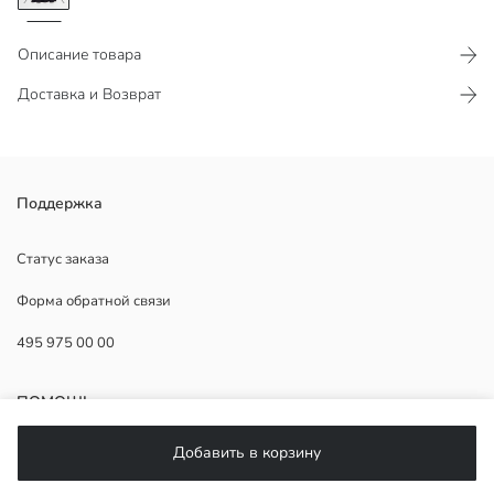
Описание товара
Доставка и Возврат
Поддержка
Статус заказа
1.Подкладка:
Форма обратной связи
Основная Ткань:
Страна происхождения:
495 975 00 00
Продавец:
Бренд:
Пол:
ПОМОЩЬ
Форма:
Ткань:
Добавить в корзину
Материал подкладки:
ЧаВо
Длина: