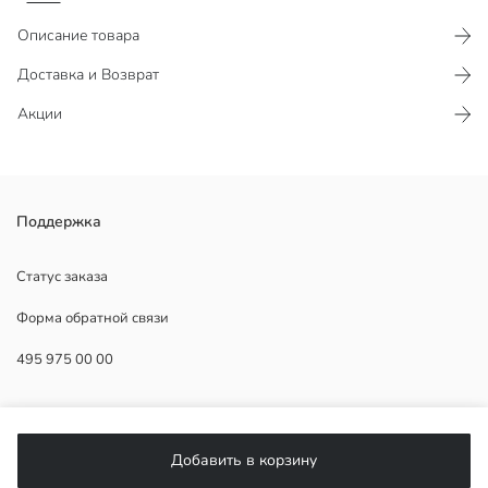
Описание товара
Доставка и Возврат
Акции
Мужские джинсы выполнены из хлопковой денимовой ткани.
Поддержка
Имеют дизайн с пятью карманами и застёжку на молнию и
пуговицу.
Статус заказа
Форма обратной связи
495 975 00 00
Основная Ткань:
Страна происхождения:
Продавец:
ПОМОЩЬ
Бренд:
Пол:
Добавить в корзину
Форма:
ЧаВо