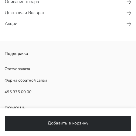
Описание товара
Доставка и Возврат
Акции
Футболка для девочек с круглым вырезом и коротким рукавом,
Поддержка
выполненная из джерси из 100% хлопка.
Основная Ткань:
Статус заказа
Продавец:
Форма обратной связи
Бренд:
Пол:
495 975 00 00
Форма:
Ткань:
Толщина:
ПОМОЩЬ
Добавить в корзину
ЧаВо
Возврат