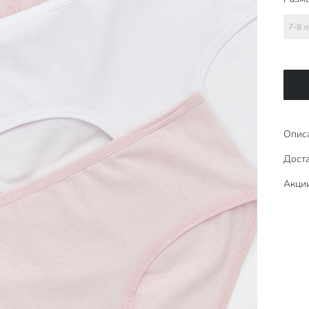
7-8 л
Опис
Доста
Акци