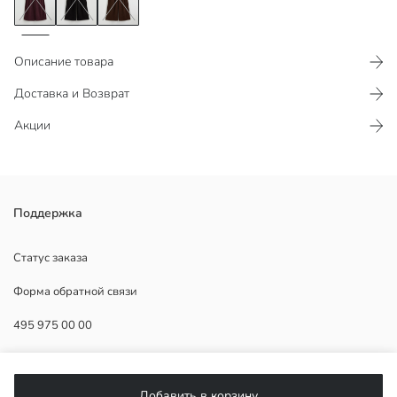
Описание товара
Доставка и Возврат
Акции
Женские брюки из бархатной ткани свободного кроя. Эластичный
Поддержка
пояс и регулируемый шнурок, два боковых кармана.
Статус заказа
Форма обратной связи
Карман:
495 975 00 00
Основная Ткань:
Страна происхождения:
Продавец:
ПОМОЩЬ
Бренд:
Добавить в корзину