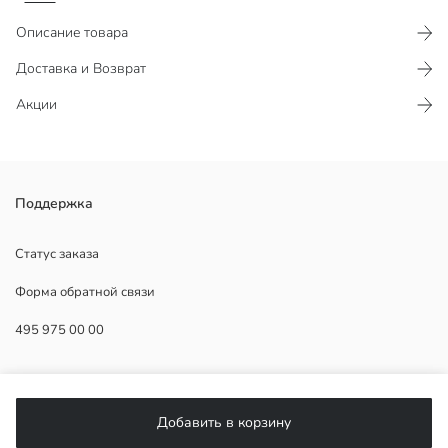
Описание товара
Доставка и Возврат
Акции
Женские брюки с поясом на талии, изготовленные из интерлока.
Поддержка
Имеют фиксированную талию и регулируемый поясной дизайн.
Статус заказа
Форма обратной связи
Основная Ткань:
495 975 00 00
Страна происхождения:
Продавец:
Бренд:
ПОМОЩЬ
Пол:
Форма:
Добавить в корзину
Ткань:
ЧаВо