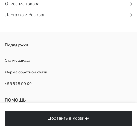
Описание товара
Доставка и Возврат
Стандартный крой, изготовлен из ткани с добавлением вискозы.
Поддержка
Завершен дизайном с эластичным поясом.
Статус заказа
Форма обратной связи
Основная Ткань:
495 975 00 00
Страна происхождения:
Продавец:
Бренд:
ПОМОЩЬ
Пол:
Форма:
Ткань:
ЧаВо
Добавить в корзину
Посадка:
Возврат
фасон брюк:
Подписывайтесь на нас
Толщина: