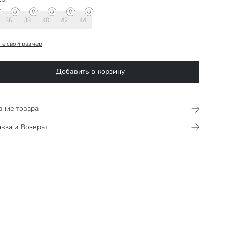
36
38
40
42
44
те свой размер
Добавить в корзину
ание товара
вка и Возврат