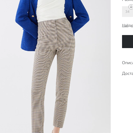
34
Найди
Опис
Доста