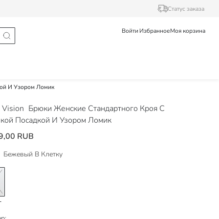
Статус заказа
Войти
Избранное
Моя корзина
ой И Узором Ломик
Vision
Брюки Женские Стандартного Кроя С
кой Посадкой И Узором Ломик
9,00 RUB
Бежевый В Клетку
р: