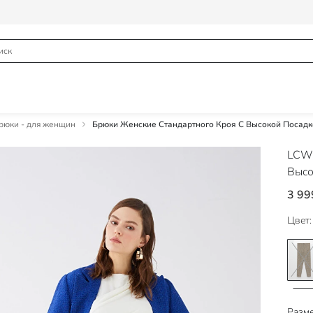
юки - для женщин
Брюки Женские Стандартного Кроя С Высокой Посадк
LCW 
Высо
3 99
Цвет:
Разме