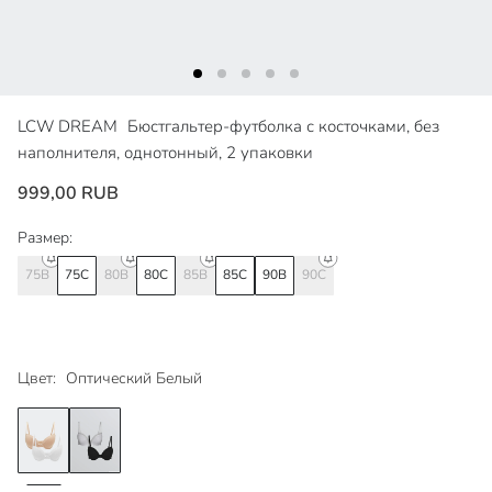
LCW DREAM
Бюстгальтер-футболка с косточками, без
наполнителя, однотонный, 2 упаковки
999,00 RUB
Размер:
75B
75C
80B
80C
85B
85C
90B
90C
Цвет:
Оптический Белый