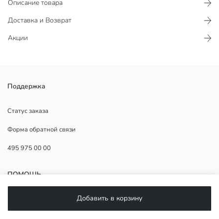
Описание товара
Доставка и Возврат
Акции
Милый брелок-фигурка легко крепится и снимается благодаря
Поддержка
карабину-кольцу.
Страна происхождения:
Статус заказа
Продавец:
Форма обратной связи
Бренд:
Пол:
495 975 00 00
Узор:
ПОМОЩЬ
Добавить в корзину
ЧаВо
Возврат