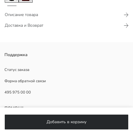
Описание товара
Доставка и Возврат
Поддержка
Статус заказа
Основная Ткань:
Форма обратной связи
Страна происхождения:
Продавец:
495 975 00 00
Бренд:
Пол:
Материал подкладки:
ПОМОЩЬ
Форма:
Длина:
Добавить в корзину
Ткань:
ЧаВо